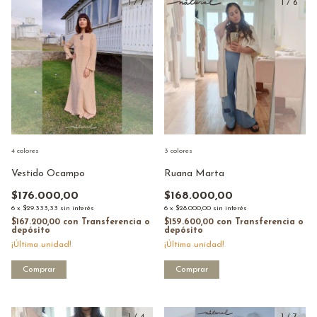
1
/
7
1
/
6
4 colores
3 colores
Vestido Ocampo
Ruana Marta
$176.000,00
$168.000,00
6
x
$29.333,33
sin interés
6
x
$28.000,00
sin interés
$167.200,00
con
Transferencia o
$159.600,00
con
Transferencia o
depósito
depósito
¡Última unidad!
¡Última unidad!
Comprar
Comprar