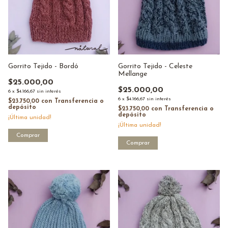
Gorrito Tejido - Bordó
Gorrito Tejido - Celeste
Mellange
$25.000,00
$25.000,00
6
x
$4.166,67
sin interés
6
x
$4.166,67
sin interés
$23.750,00
con
Transferencia o
depósito
$23.750,00
con
Transferencia o
depósito
¡Última unidad!
¡Última unidad!