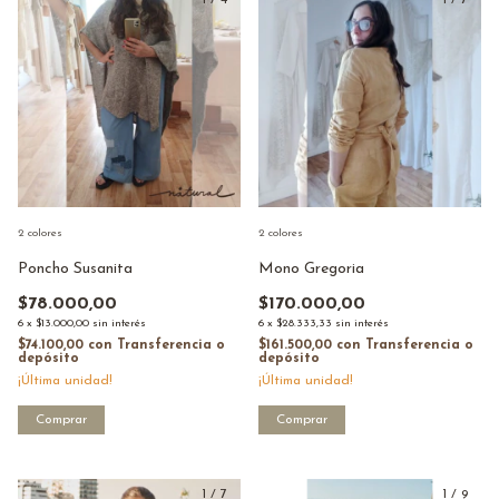
1
/
4
1
/
7
2 colores
2 colores
Poncho Susanita
Mono Gregoria
$78.000,00
$170.000,00
6
x
$13.000,00
sin interés
6
x
$28.333,33
sin interés
$74.100,00
con
Transferencia o
$161.500,00
con
Transferencia o
depósito
depósito
¡Última unidad!
¡Última unidad!
Comprar
Comprar
1
/
7
1
/
9