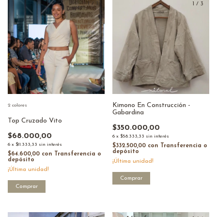
1
/
3
1
/
3
Kimono En Construcción -
2 colores
Gabardina
Top Cruzado Vito
$350.000,00
$68.000,00
6
x
$58.333,33
sin interés
6
x
$11.333,33
sin interés
$332.500,00
con
Transferencia o
depósito
$64.600,00
con
Transferencia o
depósito
¡Última unidad!
¡Última unidad!
Comprar