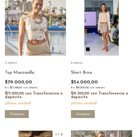
3 colores
6 colores
Top Manzanilla
Short Brisa
$79.000,00
$54.000,00
6
x
$13.166,67
sin interés
6
x
$9.000,00
sin interés
$75.050,00
con
Transferencia o
$51.300,00
con
Transferencia o
depósito
depósito
¡Última unidad!
¡Última unidad!
Comprar
Comprar
1
/
4
1
/
7