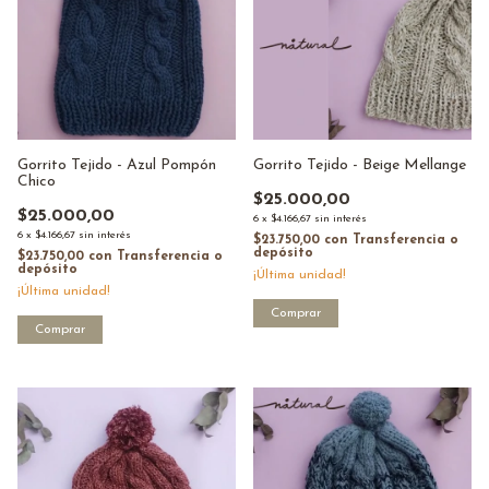
Gorrito Tejido - Azul Pompón
Gorrito Tejido - Beige Mellange
Chico
$25.000,00
$25.000,00
6
x
$4.166,67
sin interés
6
x
$4.166,67
sin interés
$23.750,00
con
Transferencia o
depósito
$23.750,00
con
Transferencia o
depósito
¡Última unidad!
¡Última unidad!