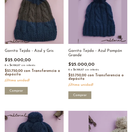
Gorrito Tejido - Azul y Gris
Gorrito Tejido - Azul Pompón
Grande
$25.000,00
$25.000,00
6
x
$4.166,67
sin interés
6
x
$4.166,67
sin interés
$23.750,00
con
Transferencia o
depósito
$23.750,00
con
Transferencia o
depósito
¡Última unidad!
¡Última unidad!