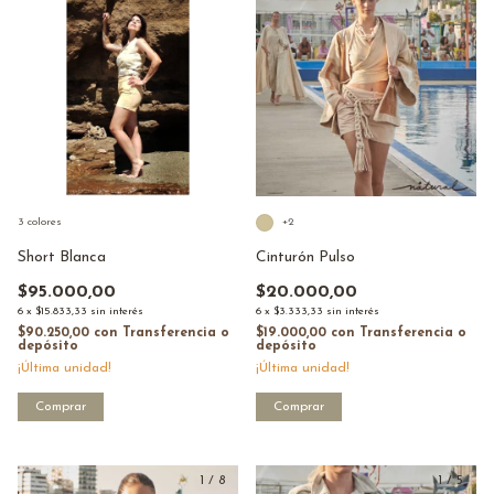
3 colores
+2
Short Blanca
Cinturón Pulso
$95.000,00
$20.000,00
6
x
$15.833,33
sin interés
6
x
$3.333,33
sin interés
$90.250,00
con
Transferencia o
$19.000,00
con
Transferencia o
depósito
depósito
¡Última unidad!
¡Última unidad!
Comprar
Comprar
1
/
8
1
/
5