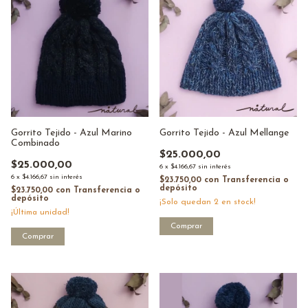
Gorrito Tejido - Azul Marino
Gorrito Tejido - Azul Mellange
Combinado
$25.000,00
$25.000,00
6
x
$4.166,67
sin interés
6
x
$4.166,67
sin interés
$23.750,00
con
Transferencia o
depósito
$23.750,00
con
Transferencia o
depósito
¡Solo quedan
2
en stock!
¡Última unidad!