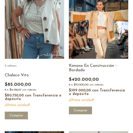
1
/
9
1
/
3
Kimono En Construcción -
5 colores
Bordado
Chaleco Vito
$420.000,00
$85.000,00
6
x
$70.000,00
sin interés
6
x
$14.166,67
sin interés
$399.000,00
con
Transferencia
o depósito
$80.750,00
con
Transferencia o
depósito
¡Última unidad!
¡Última unidad!
Comprar